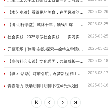
北京理工大学工程硕博士校企导师交流会成
功举办
2025-03-26
【求艺奏雅】看得见的美育：在国风雅韵雅
集中体验香韵琴音
2025-03-25
【御·明行学堂】城脉千年，轴线生辉——探
访北京中轴线之首博参观圆满落幕
2025-03-25
社会实践 | 2025寒假社会实践——实习实践
篇
2025-03-21
开幕现场｜聆听·实践·探索—徐特立学院/未
来精工技术学院举办学科专业体验季开幕式
2025-03-18
【寒假社会实践】文化强国，共筑成长——
北京理工大学学生赴四川广播电视台实习实
2025-03-17
践
【班团·活动】灯塔引航，逐梦新程 精工
2409班德育开题交流会
2025-03-16
青春活力·跃动明德 | 明德书院×特步校园跑
活动圆满收官！