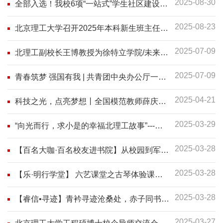
2025-08-30
全部入选！我校6项“一站式”学生社区建设案
例获评教育部2025年优秀成果
2025-08-23
北京理工大学召开2025年本科新生班主任/
学育导师培训会
2025-07-09
北理工副校长王博教授为徐特立学院/未来精
工学院学子作“分子智能科学发展思考”专题
2025-07-09
报告
青春筑梦 强国有我 | 共青团中央办公厅一行
参加北理工睿信书院主题团日活动
2025-04-21
科技之光，点亮梦想丨全国模范教师薛庆赴
石楼中学开展科普讲座
2025-03-29
“向光而行，求小是的幸福北理工故事”---求
是2409班德育开题
2025-03-28
【百名大咖·百名校友进书院】从校园到军
工：校友的热血蜕变
2025-03-28
【乐·明行学堂】 六艺课堂之古琴体验课圆
满结束啦！
2025-03-28
【睿信•寻迹】青衿寻迹沧桑处，赤子同书奋
进章
2025-03-27